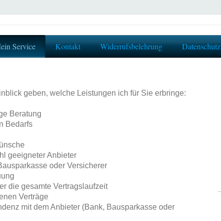
ein Service
Kontakt
Widerrufsbelehrung
Datenschutz
nblick geben, welche Leistungen ich für Sie erbringe:
ge Beratung
n Bedarfs
Wünsche
l geeigneter Anbieter
Bausparkasse oder Versicherer
uung
r die gesamte Vertragslaufzeit
denen Verträge
ondenz mit dem Anbieter (Bank, Bausparkasse oder